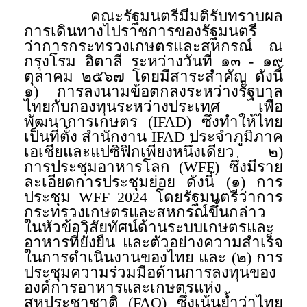
คณะรัฐมนตรีมีมติรับทราบผล
การเดินทางไปราชการของรัฐมนตรี
ว่าการกระทรวงเกษตรและสหกรณ์ ณ
กรุงโรม อิตาลี ระหว่างวันที่ ๑๓ - ๑๙
ตุลาคม ๒๕๖๗ โดยมีสาระสำคัญ ดังนี้
๑) การลงนามข้อตกลงระหว่างรัฐบาล
ไทยกับกองทุนระหว่างประเทศ เพื่อ
พัฒนาการเกษตร (IFAD) ซึ่งทำให้ไทย
เป็นที่ตั้ง สำนักงาน IFAD ประจำภูมิภาค
เอเชียและแปซิฟิกเพียงหนึ่งเดียว ๒)
การประชุมอาหารโลก (WFF) ซึ่งมีราย
ละเอียดการประชุมย่อย ดังนี้ (๑) การ
ประชุม WFF 2024 โดยรัฐมนตรีว่าการ
กระทรวงเกษตรและสหกรณ์ขึ้นกล่าว
ในหัวข้อวิสัยทัศน์ด้านระบบเกษตรและ
อาหารที่ยั่งยืน และตัวอย่างความสำเร็จ
ในการดำเนินงานของไทย และ (๒) การ
ประชุมความร่วมมือด้านการลงทุนของ
องค์การอาหารและเกษตรแห่ง
สหประชาชาติ (FAO) ซึ่งเน้นย้ำว่าไทย