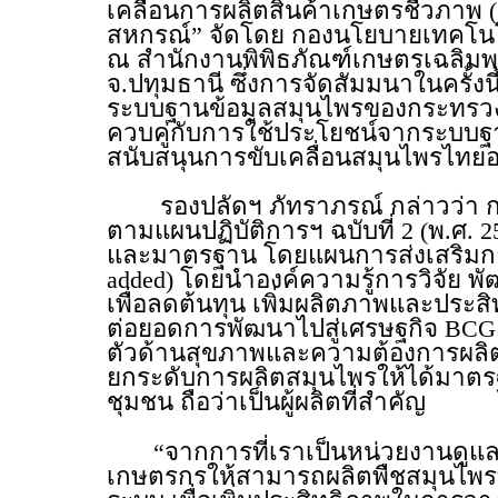
เคลื่อนการผลิตสินค้าเกษตรชีวภา
สหกรณ์” จัดโดย กองนโยบายเทคโนโ
ณ สำนักงานพิพิธภัณฑ์เกษตรเฉลิมพร
จ.ปทุมธานี ซึ่งการจัดสัมมนาในครั้ง
ระบบฐานข้อมูลสมุนไพรของกระทรวง
ควบคู่กับการใช้ประโยชน์จากระบบฐาน
สนับสนุนการขับเคลื่อนสมุนไพรไทยอย
รองปลัดฯ ภัทราภรณ์ กล่าวว่า กร
ตามแผนปฏิบัติการฯ ฉบับที่ 2 (พ.ศ. 
และมาตรฐาน โดยแผนการส่งเสริมการเพ
added) โดยนำองค์ความรู้การวิจัย 
เพื่อลดต้นทุน เพิ่มผลิตภาพและป
ต่อยอดการพัฒนาไปสู่เศรษฐกิจ BCG ซ
ตัวด้านสุขภาพและความต้องการผลิตภ
ยกระดับการผลิตสมุนไพรให้ได้มาตรฐา
ชุมชน ถือว่าเป็นผู้ผลิตที่สำคัญ
“จากการที่เราเป็นหน่วยงานดูแลต้
เกษตรกรให้สามารถผลิตพืชสมุนไพรที