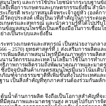
พ (สมุนไพร) และการใช้ประโยชน์จากระบบฐาน
ลยีเพื่อการเกษตรและเกษตรกรรมยั่งยืน สำ
ะเกียรติ พระบาทสมเด็จพระเจ้าอยู่หัว (องค์
นี้มีวัตถุประสงค์ เพื่อเป็นเวทีสำคัญในการระ
เกษตรและสหกรณ์ และนำความรู้ที่ได้ไปปรับ
ข้อมูลสมุนไพรซึ่งเป็นเครื่องมือในการเชื่อม
่างเป็นระบบและยั่งยืน
ะทรวงเกษตรและสหกรณ์ เป็นหน่วยงานกลางขับ
2566 – 2570) ยุทธศาสตร์ที่ 1 ส่งเสริมการผลิตแ
ิ่มผลิตภาพสมุนไพรที่มีคุณภาพสู่การผลิตสมุนไ
พัฒนานวัตกรรมและเทคโนโลยีมาใช้ในการทำเกษ
ระสิทธิภาพการผลิตรวมถึงพัฒนาคุณภาพและมา
ึ่งปัจจุบันสินค้าเกษตรสมุนไพรมีแนวโน้มเติบ
ัณฑ์จากธรรมชาติที่เพิ่มขึ้นทั้งในประเทศแ
น เป็นสิ่งสำคัญที่ทุกภาคส่วนต้องร่วมกันผลั
นน้ำด้านการผลิต จึงถือเป็นโอกาสสำคัญที่จ
่มีคุณภาพและมาตรฐานสูง ควบคู่ไปกับการจัดก