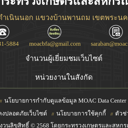
กระทรวงเกษตรและสหกรณ
ชดำเนินนอก แขวงบ้านพานถม เขตพระนคร
81-5884
moacbfa@gmail.com
saraban@moac.
จำนวนผู้เยี่ยมชมเว็บไซต์
หน่วยงานในสังกัด
นโยบายการกำกับดูแลข้อมูล MOAC Data Center
//
งปลอดภัยเว็บไซต์
นโยบายการใช้คุกกี้
ตัวช่
//
//
งวนลิขสิทธิ์ © 2568 โดยกระทรวงเกษตรและสหกร