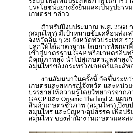
ระบบ เพื่อเพิ่มประสิทธิภาพในการว
ประโยชน์อย่างยั่งยืนและเป็นรูปธรร
เกษตรฯ กล่าว
สำหรับปีงบประมาณ พ.ศ. 2568 กร
(สมุนไพร) มีเป้าหมายขับเคลื่อนส่ง
จังหวัดอื่น ๆ 29 จังหวัดทั่วประเทศ ร
ปลูกให้ได้มาตรฐาน โดยการพัฒนาพื้น
เข้าสู่มาตรฐาน GAP หรือเกษตรอินทร
มีคุณภาพสูง นำไปสู่เกษตรมูลค่าสูงในพ
สมุนไพรของกระทรวงเกษตรและสห
งานสัมมนาในครั้งนี้ จัดขึ้นระหว่าง
เกษตรและสหกรณ์จังหวัด และหน่วยงาน
บรรยายให้ความรู้โดยวิทยากรจากภา
GACP และ Organic Thailand 2. แผนก
สินค้าเกษตรชีวภาพ (สมุนไพร) ปีงบ
สมุนไพร และปัญหา/อุปสรรค เพื่อปรั
สมุนไพร ของสำนักงานเกษตรและสหกร