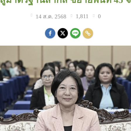
1,811
0
14 ส.ค. 2568