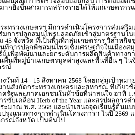
างแผนผลิต การตรวจสอบย้อนกลับ การต่อยอดเชิ
มมากยิ่งขึ้นสามารถสร้างรายได้ให้แก่เกษตรกรแล
ะทรวงเกษตรฯ มีการดำเนินโครงการส่งเสริม
เสริมการปลูกสมุนไพรปลอดภัยเข้าสู่มาตรฐานใน
วม 45 จังหวัด ที่เป็นพื้นที่กลุ่มเกษตรกร วิสาห
ที่การปลูกพืชสมุนไพรเชิงเศรษฐกิจในเมืองสมุ
ีย์ เพื่อพัฒนาและยกระดับการผลิตสินค้าทางกา
ื้นที่หมู่บ้านเกษตรมูลค่าสูงและพื้นที่อื่น ๆ ใ
กรณ์
วันที่ 14 - 15 สิงหาคม 2568 โดยกลุ่มเป้าหมาย
สังกัดกระทรวงเกษตรและสหกรณ์ ที่เกี่ยวข้อง ร
ครัฐและภาคเอกชนในหัวข้อที่น่าสนใจ อาทิ 1
ารขับเคลื่อน Herb of the Year และสรุปผลการ
ประมาณ พ.ศ. 2568 และนำเสนอจุดเรียนรู้ต้นแบ
บปรุงแนวทางการดำเนินโครงการฯ ในปี 2569 และ
ณ์จังหวัด เป็นต้นไป