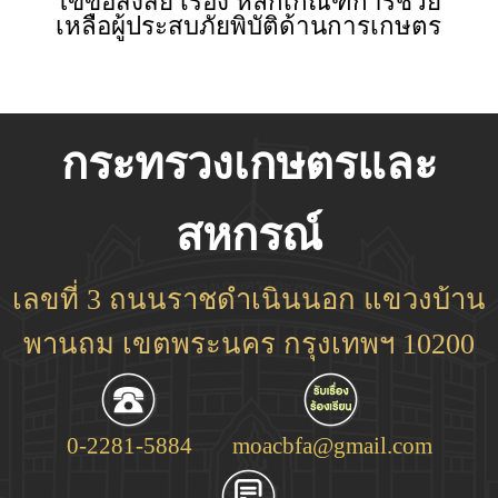
ไขข้อสงสัย เรื่อง หลักเกณฑ์การช่วย
เหลือผู้ประสบภัยพิบัติด้านการเกษตร
กระทรวงเกษตรและ
สหกรณ์
เลขที่ 3 ถนนราชดำเนินนอก แขวงบ้าน
พานถม เขตพระนคร กรุงเทพฯ 10200
0-2281-5884
moacbfa@gmail.com