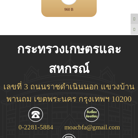
960 B
กระทรวงเกษตรและ
สหกรณ์
เลขที่ 3 ถนนราชดำเนินนอก แขวงบ้าน
พานถม เขตพระนคร กรุงเทพฯ 10200
0-2281-5884
moacbfa@gmail.com