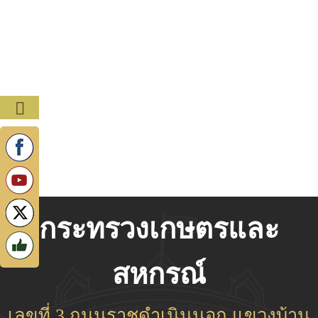
กระทรวงเกษตรและ
สหกรณ์
เลขที่ 3 ถนนราชดำเนินนอก แขวงบ้าน