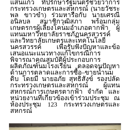
แสนแก้ว ที่ปรึกษารัฐมนตรีช่วยว่าการ
กระทรวงเกษตรและสหกรณ์ (นายวัชระ
พล ขาวขำ) ร่วมหารือกับ นายเศรณี
อนิลบล สมาชิกวุฒิสภา พร้อมกลุ่ม
เกษตรกรผู้เลี้ยงโคนมอำเภอตากฟ้า ผู้
แทนมหาวิทยาลัยราชภัฏนครสวรรค์
และวิทยาลัยเกษตรและเทคโนโลยี
นครสวรรค์ เพื่อรับฟังปัญหาและข้อ
เสนอแนะแนวทางแก้ไขกรณีการ
พิจารณาคุณสมบัติผู้ประกอบการ
ผลิตภัณฑ์นมโรงเรียน ตลอดจนปัญหา
ด้านการตลาดและการซื้อ–ขายน้ำนม
ดิบ โดยมี นายอภัย สุทธิสังข์ รองปลัด
กระทรวงเกษตรและสหกรณ์ ผู้แทน
สหกรณ์การเกษตรตากฟ้า จำกัด และ
หน่วยงานที่เกี่ยวข้องเข้าร่วมประชุม ณ
ห้องประชุม 123 กระทรวงเกษตรและ
สหกรณ์