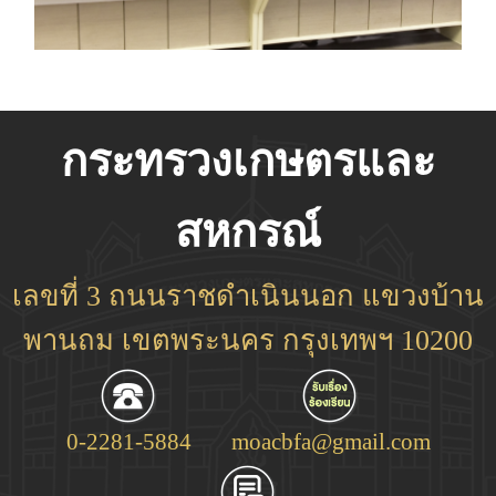
กระทรวงเกษตรและ
สหกรณ์
เลขที่ 3 ถนนราชดำเนินนอก แขวงบ้าน
พานถม เขตพระนคร กรุงเทพฯ 10200
0-2281-5884
moacbfa@gmail.com