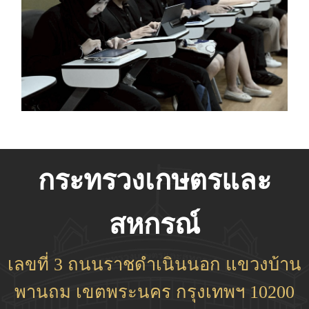
กระทรวงเกษตรและ
สหกรณ์
เลขที่ 3 ถนนราชดำเนินนอก แขวงบ้าน
พานถม เขตพระนคร กรุงเทพฯ 10200