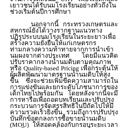
เยาวชนได้รับนมโรงเรียนอย่างทั่วถึงใน
ช่วงเริ่มต้นปีการศึกษา
นอกจากนี้ กระทรวงเกษตรและ
สหกรณ์ยังได้วางรากฐานแนวทาง
ปฏิรูประบบนมโรงเรียนในระยะยาวเพื่อ
สร้างความยั่งยืนให้แก่เกษตรกร
ท่ามกลางความท้าทายจากการนำเข้า
นมผงจากต่างประเทศ โดยมีแนวคิด
ปรับราคากลางน้ำนมดิบตามคุณภาพ
หรือ Quality-based Pricing เพื่อกระตุ้นให้
ผู้ผลิตพัฒนามาตรฐานน้ำนมดิบให้สูง
ขึ้น ซึ่งจะช่วยเพิ่มขีดความสามารถใน
การแข่งขันและยกระดับโภชนาการของ
เด็กไทยไปพร้อมกัน โดยหลังจากนี้จะมี
การหารือเพื่อถอดบทเรียนและปรับปรุง
กระบวนการจัดสรรสิทธิในปีถัดไปให้มี
ความรวดเร็วยิ่งขึ้น รวมถึงการปรับปรุง
บันทึกข้อตกลงการซื้อขายน้ำนมดิบ
(MOU) ให้สอดคล้องกับกรอบระยะเวลา