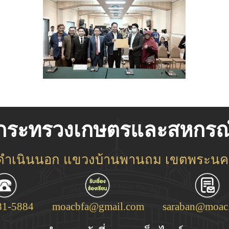
กระทรวงเกษตรและสหกรณ
ชดำเนินนอก แขวงบ้านพานถม เขตพระนคร
81-5884
moacbfa@gmail.com
saraban@moac.