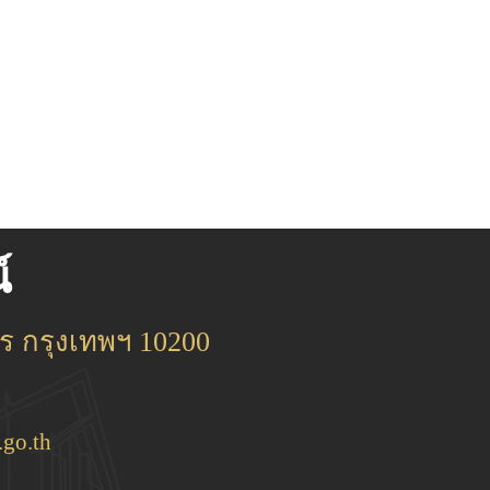
์
 กรุงเทพฯ 10200
go.th