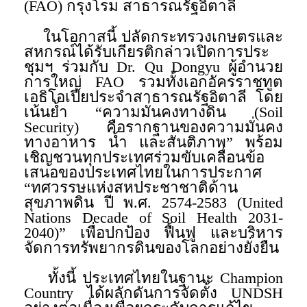
(FAO) กรุงโรม สาธารณรัฐอิตาลี
ในโอกาสนี้ ปลัดกระทรวงเกษตรและ
สหกรณ์ได้รับเกียรติกล่าวเปิดการประ
ชุมฯ ร่วมกับ Dr. Qu Dongyu ผู้อำนวย
การใหญ่ FAO รวมทั้งเอกอัครราชทูต
เอธิโอเปียประจำสาธารณรัฐอิตาลี โดย
เน้นย้ำ “ความมั่นคงทางดิน (Soil
Security) คือรากฐานของความมั่นคง
ทางอาหาร น้ำ และสันติภาพ” พร้อม
เชิญชวนทุกประเทศร่วมขับเคลื่อนข้อ
เสนอของประเทศไทยในการประกาศ
“ทศวรรษแห่งสหประชาชาติด้าน
สุขภาพดิน ปี พ.ศ. 2574-2583 (United
Nations Decade of Soil Health 2031-
2040)” เพื่อปกป้อง ฟื้นฟู และบริหาร
จัดการทรัพยากรดินของโลกอย่างยั่งยืน
ทั้งนี้ ประเทศไทยในฐานะ Champion
Country ได้ผลักดันการจัดตั้ง UNDSH