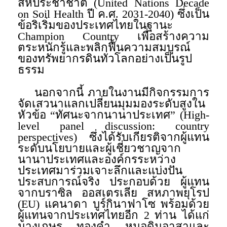
สหประชาชาติ (United Nations Decade
on Soil Health ปี ค.ศ. 2031-2040) ซึ่งเป็น
ข้อริเริ่มของประเทศไทยในฐานะ
Champion Country เพื่อสร้างความ
ตระหนักรู้และพลิกฟื้นความสมบูรณ์
ของทรัพยากรดินทั่วโลกอย่างเป็นรูป
ธรรม
นอกจากนี้ ภายในงานมีกิจกรรมการ
จัดเสวนาแลกเปลี่ยนมุมมองระดับสูงใน
หัวข้อ “ทัศนะจากนานาประเทศ” (High-
level panel discussion: country
perspectives) ซึ่งได้รับเกียรติจากผู้แทน
ระดับนโยบายและผู้เชี่ยวชาญจาก
นานาประเทศและองค์กรระหว่าง
ประเทศมาร่วมเจาะลึกและแบ่งปัน
ประสบการณ์จริง ประกอบด้วย ผู้แทน
จากบราซิล ออสเตรเลีย สหภาพยุโรป
(EU) แคนาดา บูร์กินาฟาโซ พร้อมด้วย
ผู้แทนจากประเทศไทยอีก 2 ท่าน ได้แก่
นางเกษร ทองคำ หมอดินอาสาและ