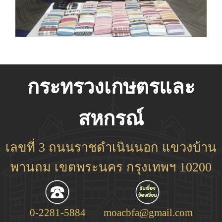
กระทรวงเกษตรและ
สหกรณ์
เลขที่ 3 ถนนราชดำเนินนอก แขวงบ้าน
พานถม เขตพระนคร กรุงเทพฯ 10200
0-2281-5884
moacbfa@gmail.com