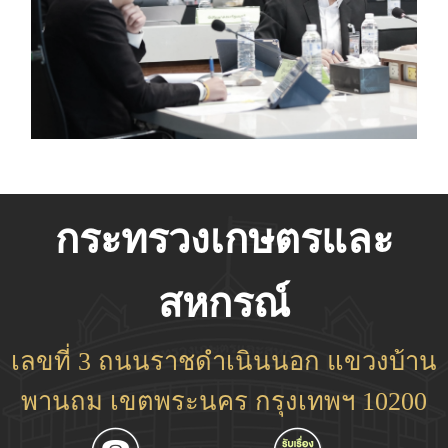
กระทรวงเกษตรและ
สหกรณ์
เลขที่ 3 ถนนราชดำเนินนอก แขวงบ้าน
พานถม เขตพระนคร กรุงเทพฯ 10200