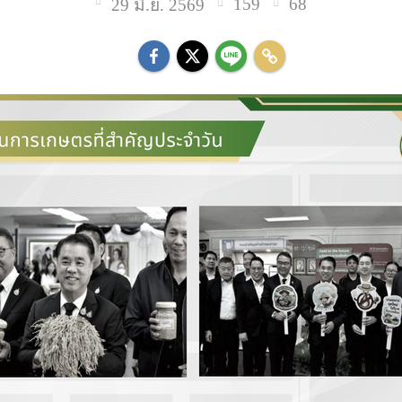
159
68
29 มิ.ย. 2569