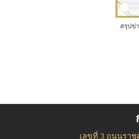
สรุปข่
เลขที่ 3 ถนนรา