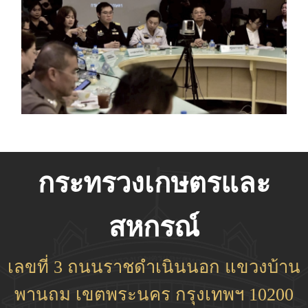
กระทรวงเกษตรและ
สหกรณ์
เลขที่ 3 ถนนราชดำเนินนอก แขวงบ้าน
พานถม เขตพระนคร กรุงเทพฯ 10200