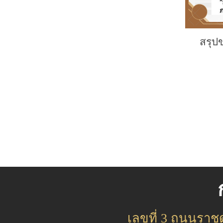
สรุป
เลขที่ 3 ถนนรา