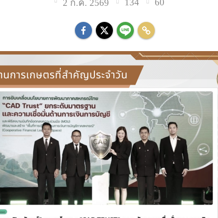
134
60
2 ก.ค. 2569