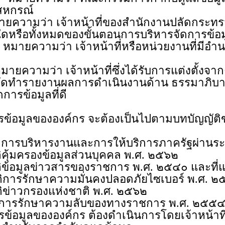
สหกรณ์
ว่า เจ้าหน้าที่ของสำนักงานปลัดกระทรวงเ
่งใดหรือทั้งหมดของขั้นตอนการบริหารจัดการข้อ
วามว่า เจ้าหน้าที่หรือหน่วยงานที่มีอำ
่า เจ้าหน้าที่ซึ่งได้รับการแต่งตั้งจากคณ
ำรายงานผลการดำเนินงานด้าน ธรรมาภิบาลข้อมูล
ารข้อมูลที่ดี
ขององค์กร จะต้องเป็นไปตามบทบัญญัติขอ
รงานและการให้บริการภาครัฐผ่านระบบด
งข้อมูลส่วนบุคคล พ.ศ. ๒๕๖๒
วสารของราชการ พ.ศ. ๒๕๔๐ และที่แก้ไ
าความมั่นคงปลอดภัยไซเบอร์ พ.ศ. ๒
องแห่งชาติ พ.ศ. ๒๕๖๒
ความลับของทางราชการ พ.ศ. ๒๕๕๔ และ ท
งองค์กร ต้องดำเนินการโดยเจ้าหน้าที่ และ