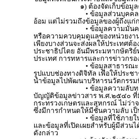
๑) ต้องจัดเก็บข้อมูลตามหม
• ข้อมูลส่วนบุคคล หมายถึง ข้
อ้อม แต่ไม่รวมถึงข้อมูลของผู้ถึงแก
• ข้อมูลความมั่นคง หมายถึง 
หรือความควบคุมดูแลของหน่วยงานของ
เพียงบางส่วนจะส่งผลให้ประเทศต
ประชาธิปไตย อันมีพระมหากษัตริย์
ประเทศ การทหารและการข่าวกรอ
• ข้อมูลสาธารณะ หมายถึง ข
รูปแบบช่องทางดิจิทัล เพื่อให้ป
นำข้อมูลไปพัฒนาบริหารนวัตกรรมท
• ข้อมูลความลับทางราชการ 
บัญญัติข้อมูลข่าวสาร พ.ศ.๒๕๔๐ ท
กระทรวงเกษตรและสหกรณ์ ไม่ว่าจะเป
ซึ่งมีการกำหนดให้มีชั้นความลับ เป็น 
• ข้อมูลที่ใช้ภายในหน่วยงา
และข้อมูลที่เปิดเผยสำหรับผู้มีส่ว
ดังกล่าว