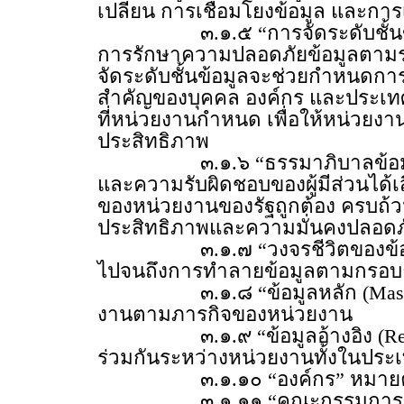
เปลี่ยน การเชื่อมโยงข้อมูล และกา
๓.๑.๕ “การจัดระดับชั้นข้อมูล 
การรักษาความปลอดภัยข้อมูลตามร
จัดระดับชั้นข้อมูลจะช่วยกำหนดการ
สำคัญของบุคคล องค์กร และประเทศท
ที่หน่วยงานกำหนด เพื่อให้หน่วยงา
ประสิทธิภาพ
๓.๑.๖ “ธรรมาภิบาลข้อมูลภาครัฐ
และความรับผิดชอบของผู้มีส่วนได้เ
ของหน่วยงานของรัฐถูกต้อง ครบถ้วน
ประสิทธิภาพและความมั่นคงปลอดภ
๓.๑.๗ “วงจรชีวิตของข้อมูล (Dat
ไปจนถึงการทำลายข้อมูลตามกรอบธ
๓.๑.๘ “ข้อมูลหลัก (Master Da
งานตามภารกิจของหน่วยงาน
๓.๑.๙ “ข้อมูลอ้างอิง (Referen
ร่วมกันระหว่างหน่วยงานทั้งในปร
๓.๑.๑๐ “องค์กร” หมายความ
๓.๑.๑๑ “คณะกรรมการ” หมายควา