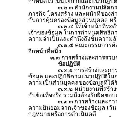
กำหนดไว้ในนโยบายและแนวปฏิบัติ
๓.๒.๓ สำนักงานปลัดกระทรวงเ
ภารกิจ โครงสร้าง และหน้าที่ของ
กับการคุ้มครองข้อมูลส่วนบุคคล หร
๓.๒.๔ ให้เจ้าหน้าที่ระดับผู้อำ
เจ้าของข้อมูล ในการกำหนดสิทธิการ
ความจำเป็นและคำนึงถึงขั้นความล
๓.๒.๕ คณะกรรมการต้องจัดให้มี
อีกหน้าที่หนึ่ง
๓.๓ การสร้างและการรวบร
ข้อปฏิบัติ
๓.๓.๑ การสร้างและการรวบรวม
ข้อมูล และปฏิบัติตามแนวปฏิบัติใน
ความเป็นส่วนบุคคลของข้อมูลที่
๓.๓.๒ หน่วยงานที่สร้างข้อมูล ต
กับข้อเท็จจริง รวมถึงต้องรับผิดชอบต่
๓.๓.๓ การสร้างและการรวบรวมข
ความยินยอมจากเจ้าของข้อมูล เว้นแ
กฎหมายหรือการดำเนินคดี