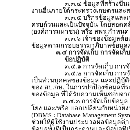
๓.๓.๔ ข้อมูลที่สร้างขึ้นมาแล
งานอื่นภายใต้กระทรวงเกษตรและสห
๓.๓.๕ บริกรข้อมูลและเจ้าของข้อ
ครบถ้วนและเป็นปัจจุบัน โดยสอดคล
(องค์การมหาชน) หรือ สพร.กำหนด
๓.๓.๖ เจ้าของข้อมูลต้องจัดชั
ข้อมูลตามกรอบธรรมาภิบาลข้อมูล
๓.๔ การจัดเก็บ การจัดเก
ข้อปฏิบัติ
๓.๔.๑ การจัดเก็บ การจัดเก็บถาว
๓.๔.๒ การจัดเก็บ การจัดเก็บ
เป็นส่วนบุคคลของข้อมูล และปฏิบั
ของ สป.กษ. ในการปกป้องข้อมูลที่
ของข้อมูล ที่ได้รับความเห็นชอ
๓.๔.๓ การจัดเก็บข้อมูล เป็นการ
โยง และ/หรือ แลกเปลี่ยนกับหน่วยงา
(DBMS : Database Management Syst
ช่วยให้ผู้ใช้งานประมวลผลข้อมูลต
ข้อมูลทั้งที่เป็นกระดาษและข้อมูลที