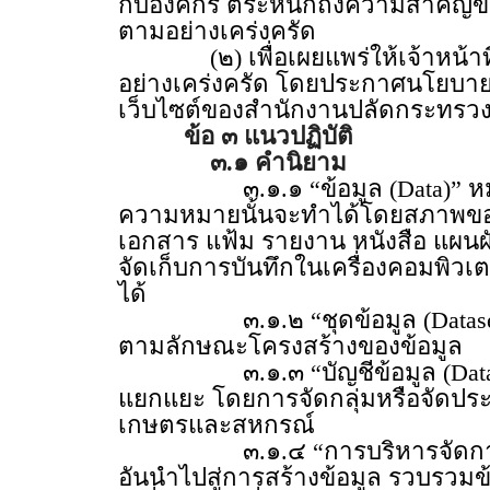
กับองค์กร ตระหนักถึงความสำคัญของ
ตามอย่างเคร่งครัด
(๒) เพื่อเผยแพร่ให้เจ้าหน้าที่ท
อย่างเคร่งครัด โดยประกาศนโยบายแล
เว็บไซต์ของสำนักงานปลัดกระทร
ข้อ ๓ แนวปฏิบัติ
๓.๑ คำนิยาม
๓.๑.๑ “ข้อมูล (Data)” หมายความว่
ความหมายนั้นจะทำได้โดยสภาพของสิ่
เอกสาร แฟ้ม รายงาน หนังสือ แผนผ
จัดเก็บการบันทึกในเครื่องคอมพิวเตอ
ได้
๓.๑.๒ “ชุดข้อมูล (Dataset)” 
ตามลักษณะโครงสร้างของข้อมูล
๓.๑.๓ “บัญชีข้อมูล (Data cat
แยกแยะ โดยการจัดกลุ่มหรือจัดปร
เกษตรและสหกรณ์
๓.๑.๔ “การบริหารจัดการข้อมูล
อันนำไปสู่การสร้างข้อมูล รวบรวม