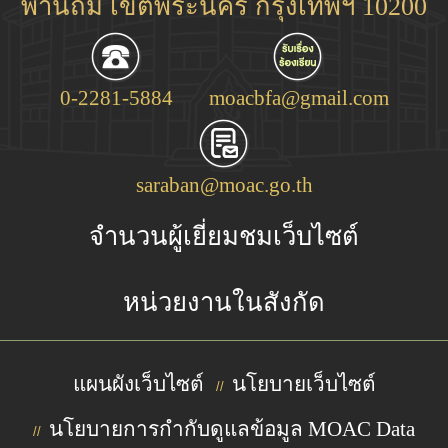
พานถม เขตพระนคร กรุงเทพฯ 10200
0-2281-5884
moacbfa@gmail.com
saraban@moac.go.th
จำนวนผู้เยี่ยมชมเว็บไซต์
หน่วยงานในสังกัด
แผนผังเว็บไซต์
นโยบายเว็บไซต์
//
นโยบายการกำกับดูแลข้อมูล MOAC Data
//