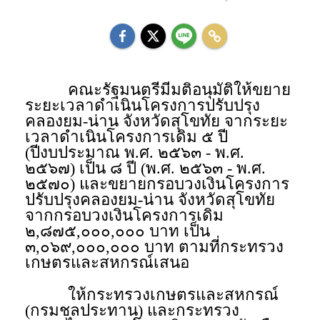
คณะรัฐมนตรีมีมติอนุมัติให้ขยาย
ระยะเวลาดำเนินโครงการปรับปรุง
คลองยม-น่าน จังหวัดสุโขทัย จากระยะ
เวลาดำเนินโครงการเดิม ๕ ปี
(ปีงบประมาณ พ.ศ. ๒๕๖๓ - พ.ศ.
๒๕๖๗) เป็น ๘ ปี (พ.ศ. ๒๕๖๓ - พ.ศ.
๒๕๗๐) และขยายกรอบวงเงินโครงการ
ปรับปรุงคลองยม-น่าน จังหวัดสุโขทัย
จากกรอบวงเงินโครงการเดิม
๒,๘๗๕,๐๐๐,๐๐๐ บาท เป็น
๓,๐๖๙,๐๐๐,๐๐๐ บาท ตามที่กระทรวง
เกษตรและสหกรณ์เสนอ
ให้กระทรวงเกษตรและสหกรณ์
(กรมชลประทาน) และกระทรวง