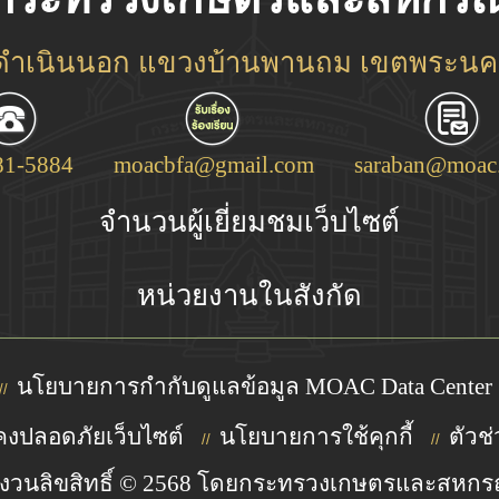
ชดำเนินนอก แขวงบ้านพานถม เขตพระนคร
81-5884
moacbfa@gmail.com
saraban@moac.
จำนวนผู้เยี่ยมชมเว็บไซต์
หน่วยงานในสังกัด
นโยบายการกำกับดูแลข้อมูล MOAC Data Center
//
งปลอดภัยเว็บไซต์
นโยบายการใช้คุกกี้
ตัวช่
//
//
งวนลิขสิทธิ์ © 2568 โดยกระทรวงเกษตรและสหกร