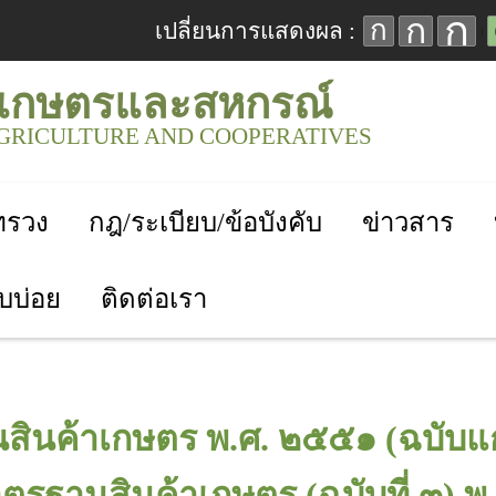
ก
ก
ก
เปลี่ยนการแสดงผล :
เกษตรและสหกรณ์
AGRICULTURE AND COOPERATIVES
ะทรวง
กฎ/ระเบียบ/ข้อบังคับ
ข่าวสาร
บบ่อย
ติดต่อเรา
ินค้าเกษตร พ.ศ. ๒๕๕๑ (ฉบับแก
าตรฐานสินค้าเกษตร (ฉบับที่ ๓) พ