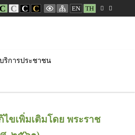
C
C
C
C
EN
TH
บริการประชาชน
้ไขเพิ่มเติมโดย พระราช
.ศ. ๒๕๖๑)