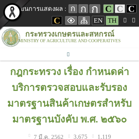
ก
ก
C
C
C
ก
เปลี่ยนการแสดงผล :
C
EN
TH
กระทรวงเกษตรและสหกรณ์
MINISTRY OF AGRICULTURE AND COOPERATIVES
กฎกระทรวง เรื่อง กำหนดค่า
บริการตรวจสอบและรับรอง
มาตรฐานสินค้าเกษตรสำหรับ
มาตรฐานบังคับ พ.ศ. ๒๕๖๐
3,675
1,119
7 มี.ค. 2562