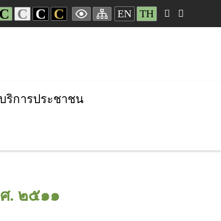
C
C
C
C
EN
TH
บริการประชาชน
พ.ศ. ๒๕๑๑