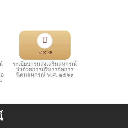
140.27 KB
ณ์
ระเบียบกรมส่งเสริมสหกรณ์
ง
ว่าด้วยการบริหารจัดการ
่อ
นิคมสหกรณ์ พ.ศ. ๒๕๖๑
น
์