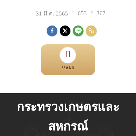
653
367
31 มี.ค. 2565
55.8 KB
กระทรวงเกษตรและ
สหกรณ์