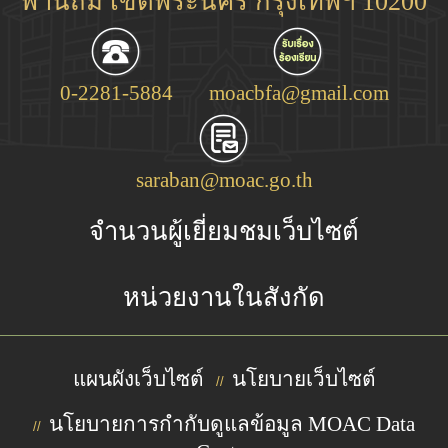
พานถม เขตพระนคร กรุงเทพฯ 10200
0-2281-5884
moacbfa@gmail.com
saraban@moac.go.th
จำนวนผู้เยี่ยมชมเว็บไซต์
หน่วยงานในสังกัด
แผนผังเว็บไซต์
นโยบายเว็บไซต์
//
นโยบายการกำกับดูแลข้อมูล MOAC Data
//