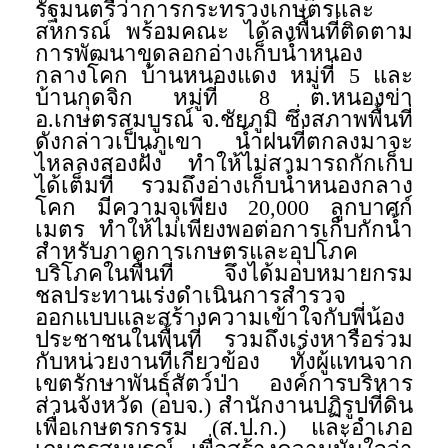
รัฐมนตรีว่าการกระทรวงเกษตรและ
สหกรณ์ พร้อมคณะ ได้ลงพื้นที่ติดตาม
การพัฒนาขุดลอกอ่างเก็บน้ำหนอง
กลางโคก บ้านหนองแดง หมู่ที่ 5 และ
บ้านกุดจิก หมู่ที่ 8 ต.หนองข่า
อ.เกษตรสมบูรณ์ จ.ชัยภูมิ ซึ่งสภาพพื้นที่
ดังกล่าวเป็นภูเขา น้ำฝนที่ตกลงมาจะ
ไหลลงสองฝั่ง ทำให้ไม่สามารถกักเก็บ
ได้เต็มที่ รวมถึงอ่างเก็บน้ำหนองกลาง
โคก มีความจุเพียง 20,000 ลูกบาศก์
เมตร ทำให้ไม่เพียงพอต่อการเก็บกักน้ำ
สำหรับภาคการเกษตรและอุปโภค
บริโภคในพื้นที่ จึงได้มอบหมายกรม
ชลประทานเร่งดำเนินการสำรวจ
ออกแบบและสร้างความเข้าใจกับพี่น้อง
ประชาชนในพื้นที่ รวมถึงเร่งหารือร่วม
กับหน่วยงานที่เกี่ยวข้อง ทั้งผู้แทนจาก
เขตรักษาพันธุ์สัตว์ป่า องค์การบริหาร
ส่วนจังหวัด (อบจ.) สำนักงานปฏิรูปที่ดิน
เพื่อเกษตรกรรม (ส.ป.ก.) และอำเภอ