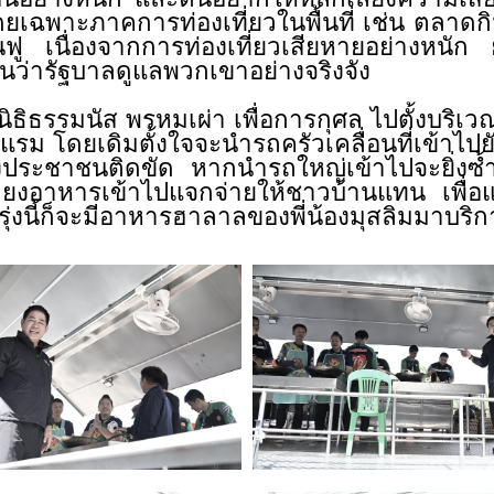
ยเฉพาะภาคการท่องเที่ยวในพื้นที่ เช่น ตลา
 เนื่องจากการท่องเที่ยวเสียหายอย่างหนัก ยังด
็นว่ารัฐบาลดูแลพวกเขาอย่างจริงจัง
ิธรรมนัส พรหมเผ่า เพื่อการกุศล ไปตั้งบริเวณ
รม โดยเดิมตั้งใจจะนำรถครัวเคลื่อนที่เข้าไปยั
ระชาชนติดขัด หากนำรถใหญ่เข้าไปจะยิ่งซ้ำเ
เลียงอาหารเข้าไปแจกจ่ายให้ชาวบ้านแทน เพื่
ุ่งนี้ก็จะมีอาหารฮาลาลของพี่น้องมุสลิมมาบริก