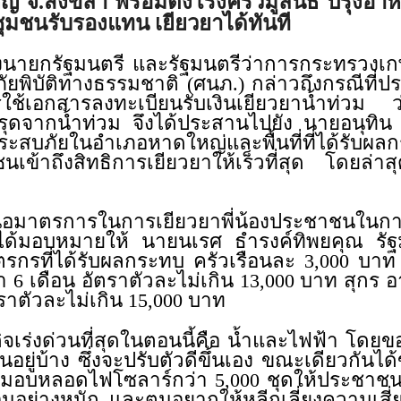
ญ่ จ.สงขลา พร้อมตั้งโรงครัวมูลนิธิ ปรุงอา
ำชุมชนรับรองแทน เยียวยาได้ทันที
ายกรัฐมนตรี และรัฐมนตรีว่าการกระทรวงเ
ยพิบัติทางธรรมชาติ (ศนภ.) กล่าวถึงกรณีที่
ารใช้เอกสารลงทะเบียนรับเงินเยียวยาน้ำท่วม
จากน้ำท่วม จึงได้ประสานไปยัง นายอนุทิน ช
้ประสบภัยในอำเภอหาดใหญ่และพื้นที่ที่ได้ร
ชนเข้าถึงสิทธิการเยียวยาให้เร็วที่สุด โดยล
าตรการในการเยียวยาพี่น้องประชาชนในการป
 ได้มอบหมายให้ นายนเรศ ธำรงค์ทิพยคุณ รั
กรที่ได้รับผลกระทบ ครัวเรือนละ 3,000 บาท
 6 เดือน อัตราตัวละไม่เกิน 13,000 บาท สุกร อา
ตราตัวละไม่เกิน 15,000 บาท
เร่งด่วนที่สุดในตอนนี้คือ น้ำและไฟฟ้า โด
นอยู่บ้าง ซึ่งจะปรับตัวดีขึ้นเอง ขณะเดียวกันไ
ได้มอบหลอดไฟโซลาร์กว่า 5,000 ชุดให้ประชาชน
อนอย่างหนัก และตนอยากให้หลีกเลี่ยงความเสี่