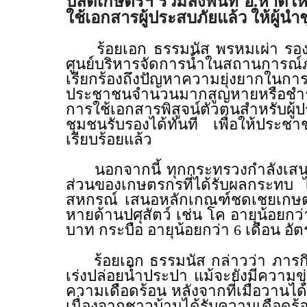
ปลัดเกษตรฯ ร่วมลงพื้นที่ อ.หาดให
ใช้เอกสารผู้ประสบภัยแล้ว ให้ผู้น
ร้อยเอก ธรรมนัส พรหมเผ่า รองน
ศูนย์บริหารจัดการน้ำในสถานการณ์ภั
เรียกร้องถึงปัญหาความยุ่งยากในก
ประชาชนจำนวนมากสูญหายหรือชำรุด
การใช้เอกสารพิสูจน์ตัวตนสำหรับผู
ชุมชนรับรองได้ทันที เพื่อให้ประชา
เรียบร้อยแล้ว
นอกจากนี้ ทุกกระทรวงกำลังเสนอม
ส่วนของเกษตรกรที่ได้รับผลกระทบ
สหกรณ์ เสนอหลักเกณฑ์ชดเชยเกษตร
หายด้านปศุสัตว์ เช่น โค อายุน้อยกว่า
บาท กระบือ อายุน้อยกว่า 6 เดือน อั
ร้อยเอก ธรรมนัส กล่าวว่า ภารกิจ
เร่งปล่อยน้ำประปา แม้จะยังมีความขุ่
ความเดือดร้อน หลังจากที่เมื่อวาน
เนื่องจากชาวบ้านได้รับความเดือดร้