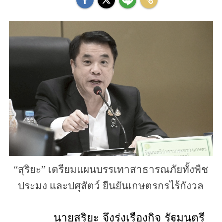
“สุริยะ” เตรียมแผนบรรเทาสาธารณภัยทั้งพืช
ประมง และปศุสัตว์ ยืนยันเกษตรกรไร้กังวล
นายสุริยะ จึงรุ่งเรืองกิจ รัฐมนตรี