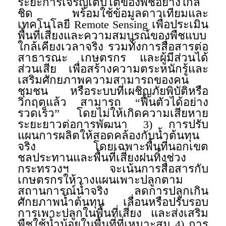
ระยะการเจริญเติบโตของพืชอย่างใกล้
ชิด พร้อมใช้ข้อมูลดาวเทียมและ
เทคโนโลยี Remote Sensing เพื่อประเมิน
พื้นที่เสี่ยงและความสมบูรณ์ของพืชแบบ
ใกล้เคียงเวลาจริง รวมทั้งการสื่อสารต่อ
สาธารณะ เกษตรกร และผู้มีส่วนได้
ส่วนเสีย เพื่อสร้างความตระหนักรู้และ
เสริมศักยภาพความสามารถของคน
ชุมชน หรือระบบที่เผชิญภัยพิบัติหรือ
วิกฤตแล้ว สามารถ “ฟื้นตัวได้อย่าง
รวดเร็ว” โดยไม่ให้เกิดความเสียหาย
ระยะยาวต่อการพัฒนา 3) การปรับ
แผนการผลิตให้สอดคล้องกับน้ำต้นทุน
จริง โดยเฉพาะพื้นที่นอกเขต
ชลประทานและพื้นที่เสี่ยงฝนทิ้งช่วง
กระทรวงฯ จะเน้นการสื่อสารกับ
เกษตรกรให้วางแผนเพาะปลูกตาม
สถานการณ์น้ำจริง ลดการปลูกเกิน
ศักยภาพน้ำต้นทุน เลื่อนหรือปรับรอบ
การเพาะปลูกในพื้นที่เสี่ยง และส่งเสริม
พืชใช้น้ำน้อยในพื้นที่ที่เหมาะสม 4) การ