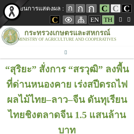
ก
ก
C
C
C
ก
เปลี่ยนการแสดงผล :
C
EN
TH
กระทรวงเกษตรและสหกรณ์
MINISTRY OF AGRICULTURE AND COOPERATIVES
“สุริยะ” สั่งการ “สรวุฒิ” ลงพื้น
ที่ด่านหนองคาย เร่งสปีดรถไฟ
ผลไม้ไทย–ลาว–จีน ดันทุเรียน
ไทยชิงตลาดจีน 1.5 แสนล้าน
บาท