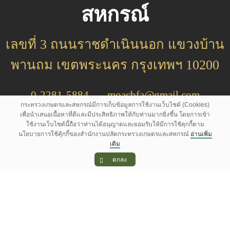
สหกรณ์
เลขที่ 3 ถนนราชดำเนินนอก แขวงบ้าน
พานถม เขตพระนคร กรุงเทพฯ 10200
0-2281-5884
moacbfa@gmail.com
กระทรวงเกษตรและสหกรณ์มีการเก็บข้อมูลการใช้งานเว็บไซต์ (Cookies)
เพื่อนำเสนอเนื้อหาที่ดีและมีประสิทธิภาพให้กับท่านมากยิ่งขึ้น โดยการเข้า
saraban@moac.go.th
ใช้งานเว็บไซต์นี้ถือว่าท่านได้อนุญาตและยอมรับให้มีการใช้คุกกี้ตาม
นโยบายการใช้คุ้กกี้ของสำนักงานปลัดกระทรวงเกษตรและสหกรณ์
อ่านเพิ่ม
เติม
จำนวนผู้เยี่ยมชมเว็บไซต์
ตกลง
หน่วยงานในสังกัด
แผนผังเว็บไซต์
นโยบายเว็บไซต์
//