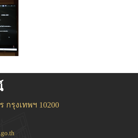
์
 กรุงเทพฯ 10200
go.th