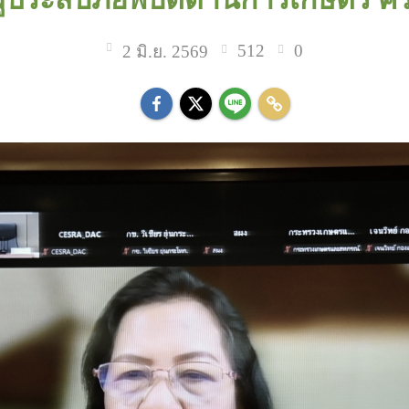
512
0
2 มิ.ย. 2569