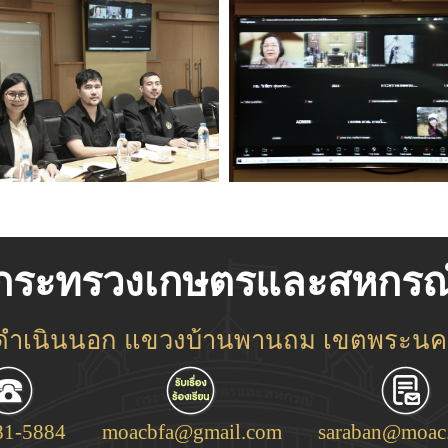
กระทรวงเกษตรและสหกรณ
ชดำเนินนอก แขวงบ้านพานถม เขตพระนคร
81-5884
moacbfa@gmail.com
saraban@moac.