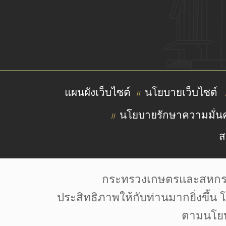
แผนผังเว็บไซต์
นโยบายเว็บไซต์
//
นโยบายรักษาความมั่นค
//
ส
กระทรวงเกษตรและสหกรณ์มี
Font by: f0nt | Image by: Pixabay | Pexels | Unsplash |
ประสิทธิภาพให้กับท่านมากยิ่งขึ้น 
ตามนโยบ