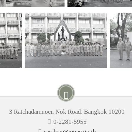
3 Ratchadamnoen Nok Road. Bangkok 10200
0-2281-5955
saraban@moac.go.th