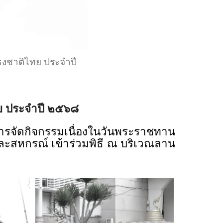
ธงชาติไทย ประจำปี
ย ประจำปี ๒๕๖๘
จัดกิจกรรมเนื่องในวันพระราชทาน
ะสหกรณ์ เข้าร่วมพิธี ณ บริเวณลาน