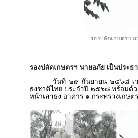
รองปลัดเกษตรฯ นา
รองปลัดเกษตรฯ นายอภัย เป็นประธ
วันที่ ๒๙ กันยายน ๒๕๖๘ เวลา ๘
ธงชาติไทย ประจำปี ๒๕๖๘ พร้อมด้ว
หน้าเสาธง อาคาร ๑ กระทรวงเกษต