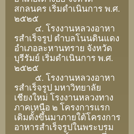
สกลนคร เริ่มดําเนินการ พ.ศ.
๒๕๒๕
๔. โรงงานหลวงอาหา
รสําเร็จรูป ตําบลโนนดินแดง
อําเภอละหานทราย จังหวัด
บุรีรัมย์ เริ่มดําเนินการ พ.ศ.
๒๕๒๕
๕. โรงงานหลวงอาหา
รสําเร็จรูป มหาวิทยาลัย
เชียงใหม่ โรงงานหลวงทาง
ภาคเหนือ ๒ โครงการแรก
เดิมตั้งขึ้นมาภายใต้โครงการ
อาหารสําเร็จรูปในพระบรม