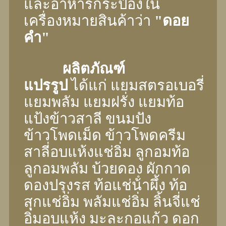
และอาหารกระป๋องใน
เครื่องหมายสินค้าว่า
"ดอย
คํา"
ผลิตภัณฑ์
แปรรูป
ได้แก่ แยมสตรอเบอรี่
แยมพลัม แยมฝรั่ง แยมท้อ
แป้งข้าวสาลี ขนมปัง
ข้าวโพดเม็ด ข้าวโพดครีม
สาลี่อบแห้งแช่อิ่ม ลูกอมท้อ
ลูกอมพลัม บ้วยดอง ผักกาด
ดองปรุงรส ท้อแช่น้ําผึ้ง ท้อ
สุกแช่อิ่ม พลัมแช่อิ่ม ลิ้นจี่แช่
อิ่มอบแห้ง มะละกอแก้ว ดอก