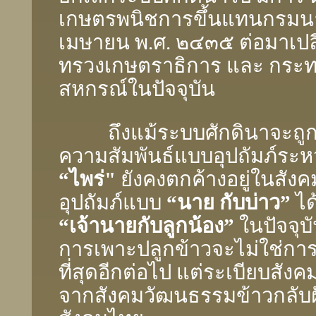
เกษตรพนิชการขึ้นแทนกรมนา เม
เมษายน พ.ศ. ๒๔๓๕ ต่อมาเปลี
ทรวงเกษตราธิการ และ กระ
สหกรณ์ในปัจจุบัน
ถึงแม้ระบบศักดินาจะถูกย
ความสัมพันธ์แบบอุปถัมภ์ระห
“ไพร่"
ยังคงตกค้างอยู่ในสัง
อุปถัมภ์แบบ
“นาย กับบ่าว”
ได
“เจ้านายกับลูกน้อง”
ในปัจจุบั
การเพาะปลูกข้าวจะไม่ใช่การผ
ที่สุดอีกต่อไป แต่ระเบียบสังคมท
จากสังคมวัฒนธรรมข้าวกลับฝั