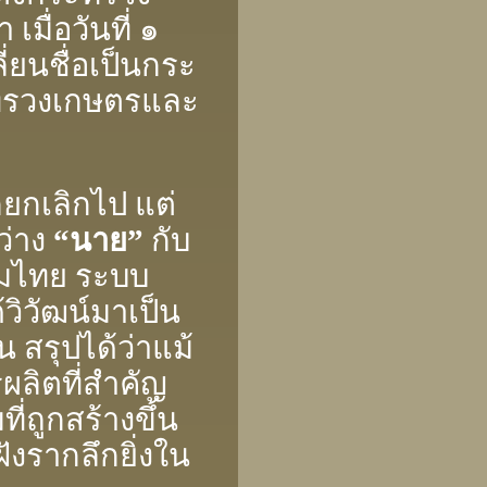
ื่อวันที่ ๑
่ยนชื่อเป็นกระ
ทรวงเกษตรและ
กเลิกไป แต่
ว่าง
“นาย”
กับ
คมไทย ระบบ
้วิวัฒน์มาเป็น
น สรุปได้ว่าแม้
ลิตที่สําคัญ
ี่ถูกสร้างขึ้น
งรากลึกยิ่งใน