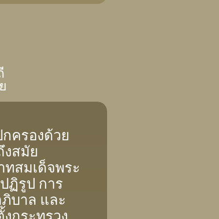
ี
ทย
กครองด้วย
ึงสมัย
บาทสมเด็จพระ
รปฏิรูป การ
ภิบาล และ
ตั้งกระทรวง