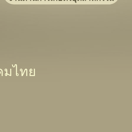
งคมไทย