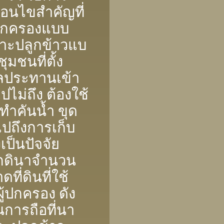
อนไขสําคัญที่
รปกครองแบบ
พาะปลูกข้าวแบ
ุมชนที่ตั้ง
ชลประทานเข้า
ปไม่ถึง ต้องใช้
ทําคันน้ำ ขุด
ไปถึงการเก็บ
เป็นปัจจัย
กดินาจํานวน
ี่ดินที่ใช้
ู้ปกครอง ดัง
นการถือที่นา