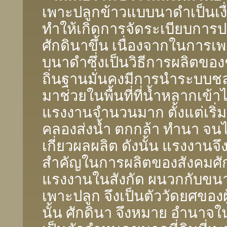
เพาะปลูกข้าวแบบนาดำเป็นเงื่
ทําให้เกิดการจัดระเบียบกา
ศักดินาขึ้น เนื่องจากในการเ
บนาดําซึ่งเป็นวิธีการผลิตของช
ถิ่นฐานมั่นคงมีการนําระบบ
มาช่วยในพื้นที่ที่น้ำหลากเข้าไ
แรงงานจํานวนมาก ตั้งแต่เริ่ม
คลองส่งน้ำ ตกกล้า ทํานา จน
เกี่ยวผลผลิต ดังนั้น แรงงานจึง
สําคัญในการผลิตของสังคมศั
แรงงานในสังกัด ผนวกกับขนาดท
เพาะปลูก จึงเป็นตัววัดยศของผ
นั้น ศักดินา จึงหมาย อํานาจใ