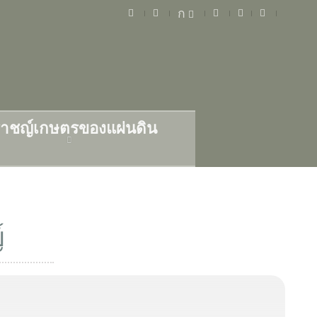
ก
าชญ์เกษตรของแผ่นดิน
์