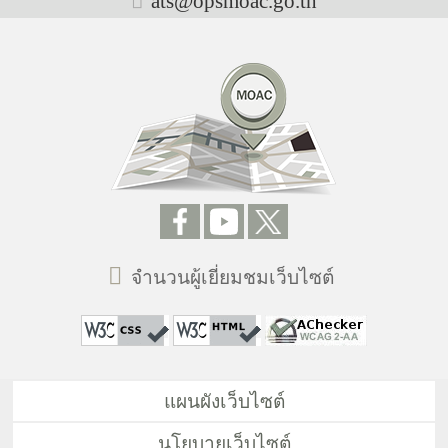
ats@opsmoac.go.th
จำนวนผู้เยี่ยมชมเว็บไซต์
แผนผังเว็บไซต์
นโยบายเว็บไซต์