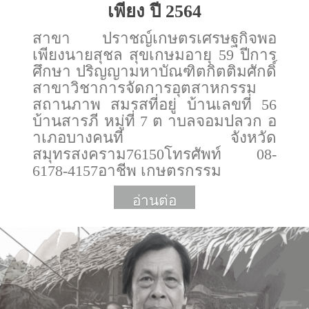
เพียง ปี 2564
สาขา ปราชญ์เกษตรเศรษฐกิจพอ
เพียงนายสุชล สุขเกษมอายุ 59 ปีการ
ศึกษา ปริญญามหาบัณฑิตกิตติมศักดิ์
สาขาวิชาการจัดการอุตสาหกรรม
สถานภาพ สมรสที่อยู่ บ้านเลขที่ 56
บ้านสารภี หมู่ที่ 7 ต าบลจอมปลวก อ
าเภอบางคนที จังหวัด
สมุทรสงคราม76150โทรศัพท์ 08-
6178-4157อาชีพ เกษตรกรรม
อ่านต่อ
More